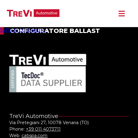
Salta al contenuto
CONFIGURATORE BALLAST
HOME
CHI SIAMO
PRODOTTI
NEWS
TreVi Automotive
Via Pretegiani 27, 10078 Venaria (TO)
Phone:
+39 011 4073711
Web:
catispa.com