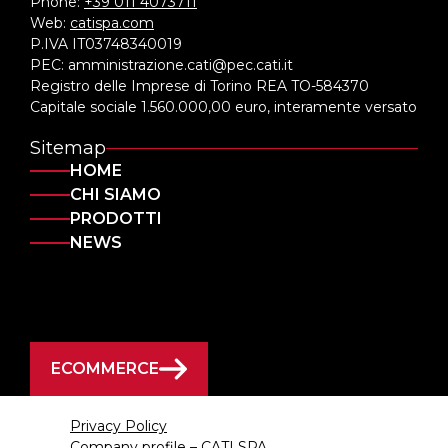
Phone:
+39 011 4073711
Web:
catispa.com
P.IVA IT03748340019
PEC: amministrazione.cati@pec.cati.it
Registro delle Imprese di Torino REA TO-584370
Capitale sociale 1.560.000,00 euro, interamente versato
Sitemap
HOME
CHI SIAMO
PRODOTTI
NEWS
ECOMMERCE
Privacy Policy
Company profile – CATI SPA