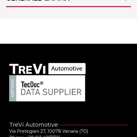
Catalogo tendicinghia organi ausiliari
TreVi Automotive
Via Pretegiani 27, 10078 Venaria (TO)