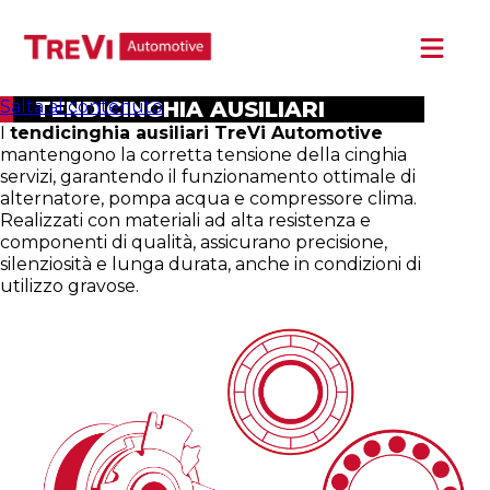
Salta al contenuto
TENDICINGHIA AUSILIARI
I
tendicinghia ausiliari TreVi Automotive
HOME
mantengono la corretta tensione della cinghia
servizi, garantendo il funzionamento ottimale di
CHI SIAMO
alternatore, pompa acqua e compressore clima.
Realizzati con materiali ad alta resistenza e
PRODOTTI
componenti di qualità, assicurano precisione,
silenziosità e lunga durata, anche in condizioni di
NEWS
utilizzo gravose.