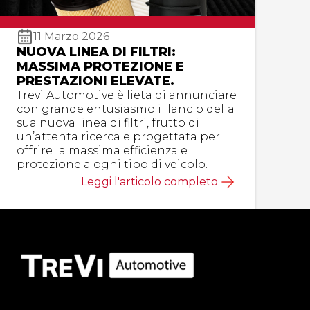
11 Marzo 2026
NUOVA LINEA DI FILTRI:
MASSIMA PROTEZIONE E
PRESTAZIONI ELEVATE.
Trevi Automotive è lieta di annunciare
con grande entusiasmo il lancio della
sua nuova linea di filtri, frutto di
un’attenta ricerca e progettata per
offrire la massima efficienza e
protezione a ogni tipo di veicolo.
Leggi l'articolo completo